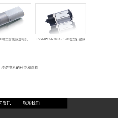
80SH微型齿轮减速电机
KSGMP12-N20PA-01201微型行星减
ks马达步进马达G
速电机
：
步进电机的种类和选择
闻资讯
联系我们