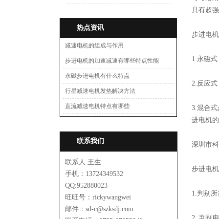
具有超强
热点资讯
步进电机
减速电机的组成与作用
1.永磁
步进电机的加速减速有哪些特点性能
永磁步进电机有什么特点
2.反应
行星减速电机发热解决方法
直流减速电机特点有哪些
3.混合
进电机的
联系我们
深圳市科
联系人:王生
步进电机
手机：13724349532
QQ:952880023
1.判别
旺旺号：rickywangwei
邮件：sd-c@szksdj.com
2. 判